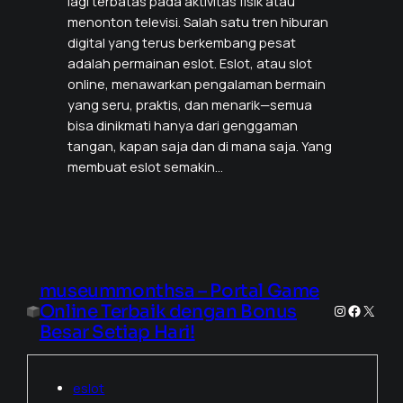
lagi terbatas pada aktivitas fisik atau
menonton televisi. Salah satu tren hiburan
digital yang terus berkembang pesat
adalah permainan eslot. Eslot, atau slot
online, menawarkan pengalaman bermain
yang seru, praktis, dan menarik—semua
bisa dinikmati hanya dari genggaman
tangan, kapan saja dan di mana saja. Yang
membuat eslot semakin…
museummonthsa – Portal Game
Online Terbaik dengan Bonus
Instagram
Facebo
X
Besar Setiap Hari!
eslot