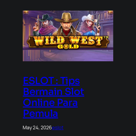
ESLOT : Tips
Bermain Slot
Online Para
Pemula
May 24, 2026
eslot