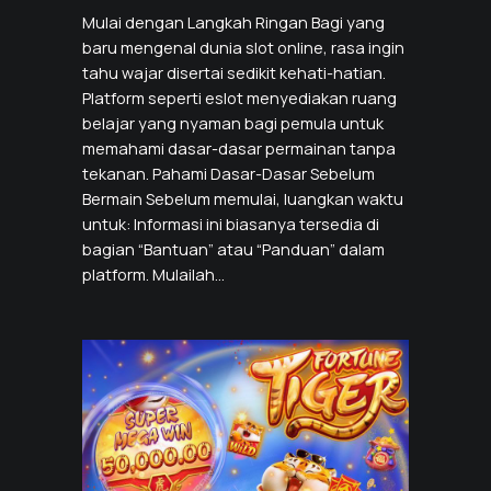
Mulai dengan Langkah Ringan Bagi yang
baru mengenal dunia slot online, rasa ingin
tahu wajar disertai sedikit kehati-hatian.
Platform seperti eslot menyediakan ruang
belajar yang nyaman bagi pemula untuk
memahami dasar-dasar permainan tanpa
tekanan. Pahami Dasar-Dasar Sebelum
Bermain Sebelum memulai, luangkan waktu
untuk: Informasi ini biasanya tersedia di
bagian “Bantuan” atau “Panduan” dalam
platform. Mulailah…