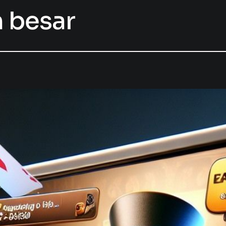
 besar