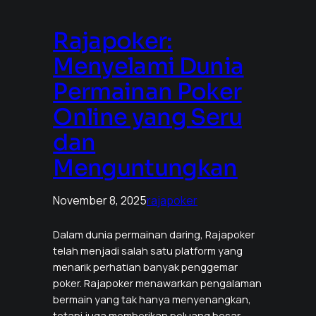
Rajapoker:
Menyelami Dunia
Permainan Poker
Online yang Seru
dan
Menguntungkan
November 8, 2025
rajapoker
Dalam dunia permainan daring, Rajapoker
telah menjadi salah satu platform yang
menarik perhatian banyak penggemar
poker. Rajapoker menawarkan pengalaman
bermain yang tak hanya menyenangkan,
tetapi juga memberikan peluang besar