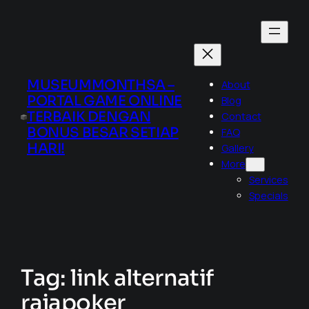
MUSEUMMONTHSA –
About
PORTAL GAME ONLINE
Blog
TERBAIK DENGAN
Contact
BONUS BESAR SETIAP
FAQ
HARI!
Gallery
More
Services
Specials
Tag:
link alternatif
rajapoker