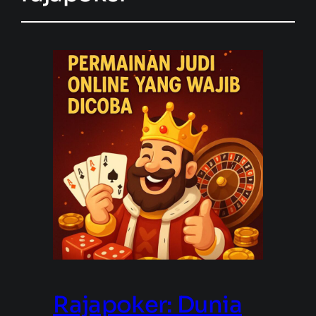
Rajapoker: Dunia