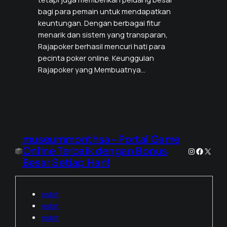
bagi para pemain untuk mendapatkan
keuntungan. Dengan berbagai fitur
menarik dan sistem yang transparan,
Rajapoker berhasil mencuri hati para
pecinta poker online. Keunggulan
Rajapoker yang Membuatnya…
museummonthsa – Portal Game
Online Terbaik dengan Bonus
Instagram
Facebo
X
Besar Setiap Hari!
eslot
eslot
eslot