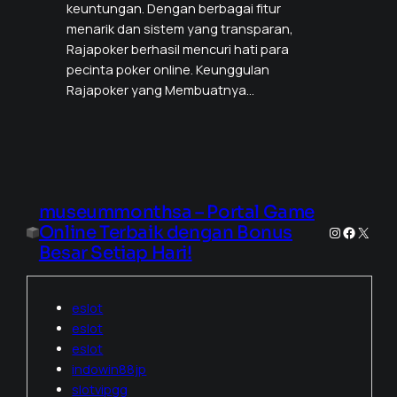
keuntungan. Dengan berbagai fitur
menarik dan sistem yang transparan,
Rajapoker berhasil mencuri hati para
pecinta poker online. Keunggulan
Rajapoker yang Membuatnya…
museummonthsa – Portal Game
Online Terbaik dengan Bonus
Instagram
Facebo
X
Besar Setiap Hari!
eslot
eslot
eslot
indowin88jp
slotvipgg