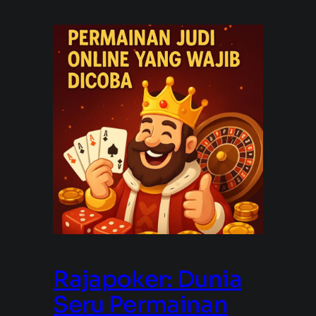
Rajapoker: Dunia
Seru Permainan