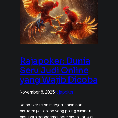
Rajapoker: Dunia
Seru Judi Online
yang Wajib Dicoba
November 8, 2025
rajapoker
Rajapoker telah menjadi salah satu
platform judi online yang paling diminati
oleh para penggemar permainan kartu di