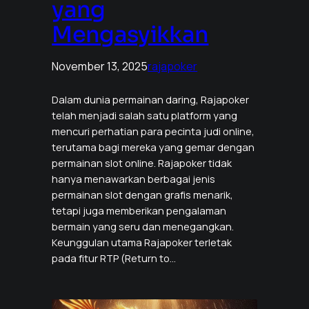
yang
Mengasyikkan
November 13, 2025
rajapoker
Dalam dunia permainan daring, Rajapoker
telah menjadi salah satu platform yang
mencuri perhatian para pecinta judi online,
terutama bagi mereka yang gemar dengan
permainan slot online. Rajapoker tidak
hanya menawarkan berbagai jenis
permainan slot dengan grafis menarik,
tetapi juga memberikan pengalaman
bermain yang seru dan menegangkan.
Keunggulan utama Rajapoker terletak
pada fitur RTP (Return to…