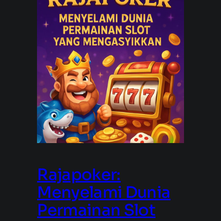
Rajapoker:
Menyelami Dunia
Permainan Slot