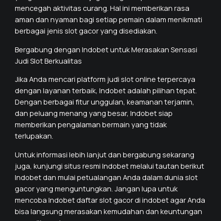
mencegah aktivitas curang. Hal ini memberikan rasa
aman dan nyaman bagi setiap pemain dalam menikmati
berbagai jenis slot gacor yang disediakan.
Bergabung dengan Indobet untuk Merasakan Sensasi
Judi Slot Berkualitas
Jika Anda mencari platform judi slot online terpercaya
dengan layanan terbaik, Indobet adalah pilihan tepat.
Dengan berbagai fitur unggulan, keamanan terjamin,
dan peluang menang yang besar, Indobet siap
memberikan pengalaman bermain yang tidak
terlupakan.
Untuk informasi lebih lanjut dan bergabung sekarang
juga, kunjungi situs resmi Indobet melalui tautan berikut
Indobet dan mulai petualangan Anda dalam dunia slot
gacor yang menguntungkan. Jangan lupa untuk
mencoba Indobet daftar slot gacor di indobet agar Anda
bisa langsung merasakan kemudahan dan keuntungan