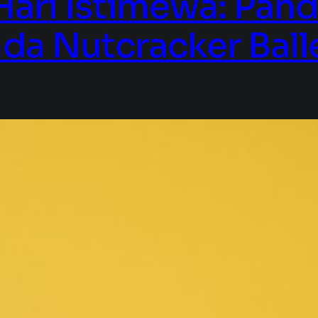
ari Istimewa: Pan
a Nutcracker Balle