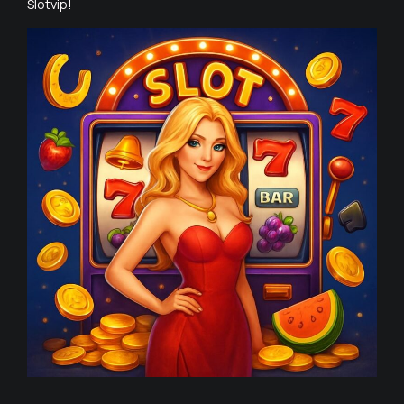
Slotvip!