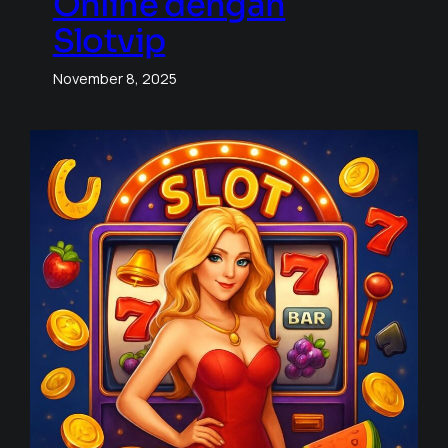
Online dengan
Slotvip
November 8, 2025