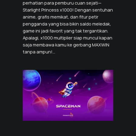
perhatian para pemburu cuan sejati—
Starlight Princess x1000! Dengan sentuhan
anime, grafis memikat, dan fitur petir
pengganda yang bisa bikin saldo meledak,
game ini jadi favorit yang tak tergantikan.
Apalagi, x1000 multiplier siap muncul kapan
saja membawa kamu ke gerbang MAXWIN
tanpa ampun!…