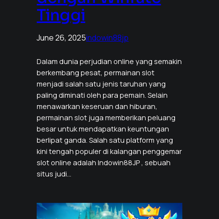
Tinggi
June 26, 2025
indowin88jp
Dalam dunia perjudian online yang semakin
berkembang pesat, permainan slot
menjadi salah satu jenis taruhan yang
paling diminati oleh para pemain. Selain
menawarkan keseruan dan hiburan,
permainan slot juga memberikan peluang
besar untuk mendapatkan keuntungan
berlipat ganda. Salah satu platform yang
kini tengah populer di kalangan penggemar
slot online adalah Indowin88JP , sebuah
situs judi…