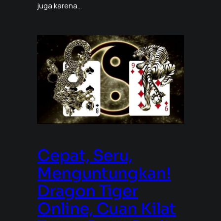
juga karena…
Cepat, Seru,
Menguntungkan!
Dragon Tiger
Online, Cuan Kilat