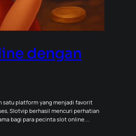
line dengan
h satu platform yang menjadi favorit
es, Slotvip berhasil mencuri perhatian
ama bagi para pecinta slot online.…