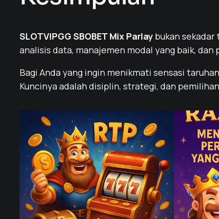
SLOTVIPGG SBOBET Mix Parlay
bukan sekadar t
analisis data, manajemen modal yang baik, dan
Bagi Anda yang ingin menikmati sensasi taruha
Kuncinya adalah disiplin, strategi, dan pemilih