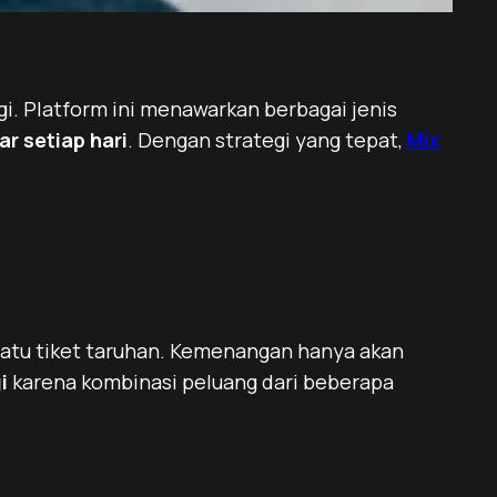
i. Platform ini menawarkan berbagai jenis
r setiap hari
. Dengan strategi yang tepat,
Mix
satu tiket taruhan. Kemenangan hanya akan
i
karena kombinasi peluang dari beberapa