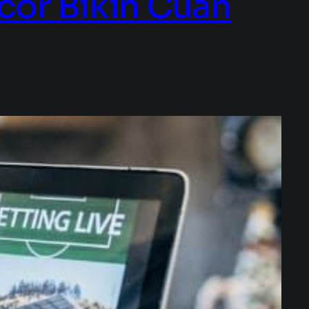
cor Bikin Cuan