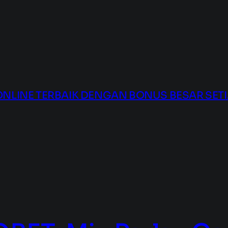
LINE TERBAIK DENGAN BONUS BESAR SETIA