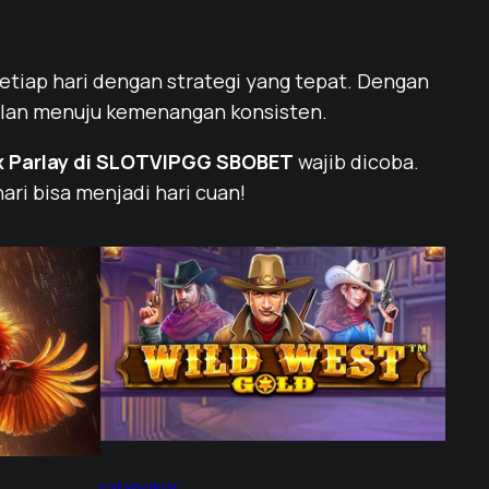
etiap hari dengan strategi yang tepat. Dengan
jalan menuju kemenangan konsisten.
x Parlay di SLOTVIPGG SBOBET
wajib dicoba.
ari bisa menjadi hari cuan!
rajapoker