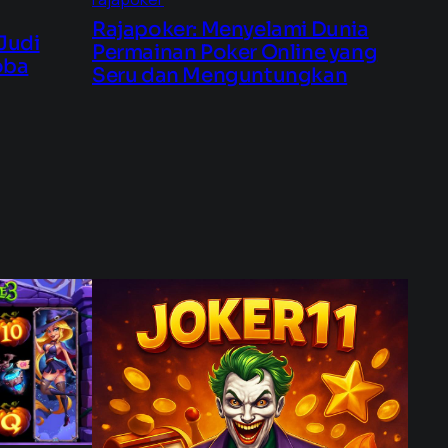
Rajapoker: Menyelami Dunia
Judi
Permainan Poker Online yang
oba
Seru dan Menguntungkan