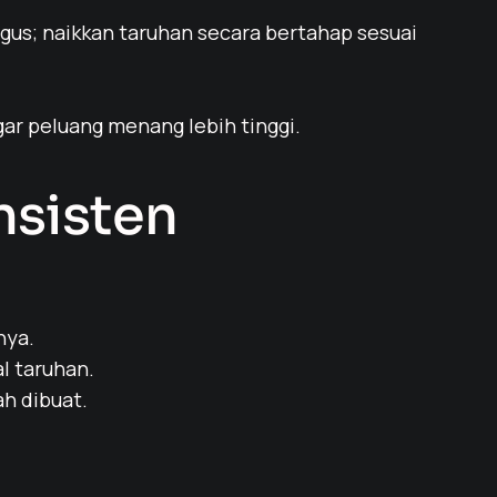
gus; naikkan taruhan secara bertahap sesuai
ar peluang menang lebih tinggi.
nsisten
nya.
l taruhan.
ah dibuat.