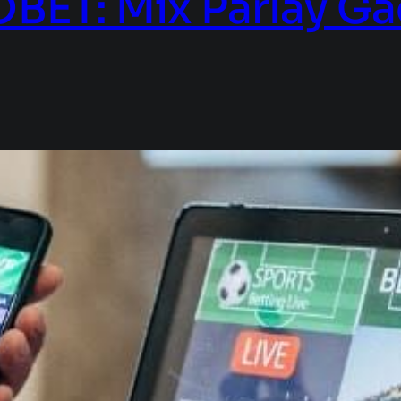
ET: Mix Parlay Ga