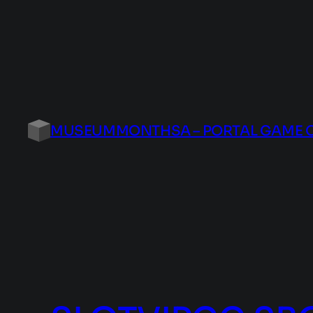
Skip
to
content
MUSEUMMONTHSA – PORTAL GAME ON