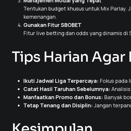
Manajemen Modal yang Tepat
Tentukan budget khusus untuk Mix Parlay. 
kemenangan.
Gunakan Fitur SBOBET
Fitur live betting dan odds yang dinamis
Tips Harian Agar
Ikuti Jadwal Liga Terpercaya:
Fokus pada l
Catat Hasil Taruhan Sebelumnya:
Analisi
Manfaatkan Promo dan Bonus:
Banyak bon
Tetap Tenang dan Disiplin:
Jangan terpanci
Kesimpulan