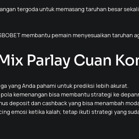
Jangan tergoda untuk memasang taruhan besar sekali
 di SBOBET membantu pemain menyesuaikan taruhan ag
 Mix Parlay Cuan Ko
iga yang Anda pahami untuk prediksi lebih akurat.
s pola kemenangan bisa membantu strategi ke depan
us deposit dan cashback yang bisa menambah moda
ng emosi ketika kalah; tetap ikuti strategi yang sud